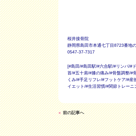
桜井接骨院
静岡県島田市本通七丁目8723番地の
0547-37-7317
[#島田/#島田駅/#六合駅/#リンパ/#
首/#五十肩/#膝の痛み/#骨盤調整/#
くみ/#手足リフレ/#フットケア/#産
イエット/#生活習慣/#関節トレーニ
前の記事へ