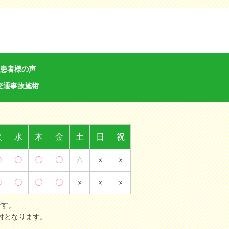
患者様の声
交通事故施術
火
水
木
金
土
日
祝
◯
◯
◯
◯
△
×
×
◯
◯
◯
◯
×
×
×
です。
の受付となります。