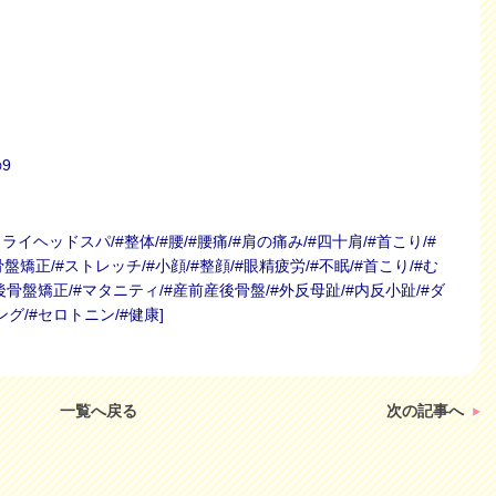
9
ドライヘッドスパ/#整体/#腰/#腰痛/#肩の痛み/#四十肩/#首こり/#
骨盤矯正/#ストレッチ/#小顔/#整顔/#眼精疲労/#不眠/#首こり/#む
後骨盤矯正/#マタニティ/#産前産後骨盤/#外反母趾/#内反小趾/#ダ
ング/#セロトニン/#健康]
一覧へ戻る
次の記事へ