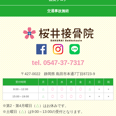
交通事故施術
tel. 0547-37-7317
〒427-0022
静岡県 島田市本通7丁目8723-9
受付時間
月
火
水
木
金
土
日
祝
9:00～12:00
△
◯
◯
◯
◯
△
×
×
15:00～19:00
△
◯
◯
◯
◯
×
×
×
※第2・第4月曜日（
△
）はお休みです。
※土曜日（
△
）は9:00～13:00の受付となります。